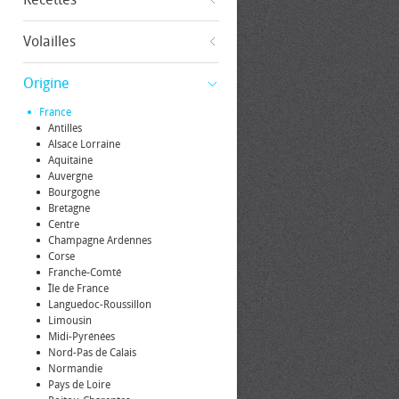
Volailles
Origine
France
Antilles
Alsace Lorraine
Aquitaine
Auvergne
Bourgogne
Bretagne
Centre
Champagne Ardennes
Corse
Franche-Comté
Île de France
Languedoc-Roussillon
Limousin
Midi-Pyrénées
Nord-Pas de Calais
Normandie
Pays de Loire