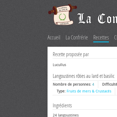
Accueil
La Confrérie
Recettes
C
Recette proposée par
Lucullus
Langoustines rôties au lard et basilic
Nombre de personnes:
4
Difficult
Type:
Fruits de mers & Crustacés
Ingrédients
24 langoustines