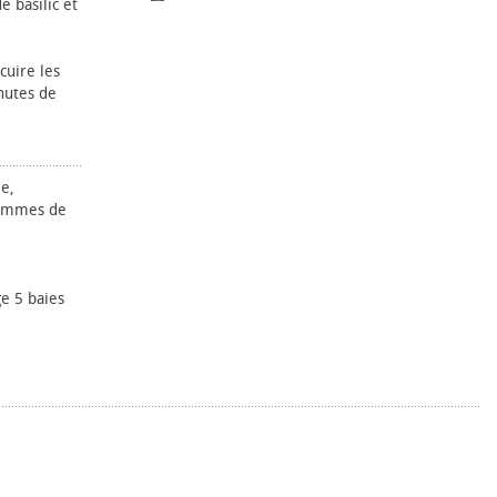
e basilic et
cuire les
nutes de
le,
pommes de
e 5 baies