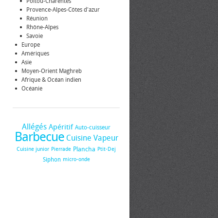
Poitou-Charentes
Provence-Alpes-Côtes d'azur
Réunion
Rhône-Alpes
Savoie
Europe
Amériques
Asie
Moyen-Orient Maghreb
Afrique & Océan indien
Océanie
Allégés
Apéritif
Auto-cuisseur
Barbecue
Cuisine Vapeur
Plancha
Cuisine junior
Pierrade
Ptit-Dej
Siphon
micro-onde