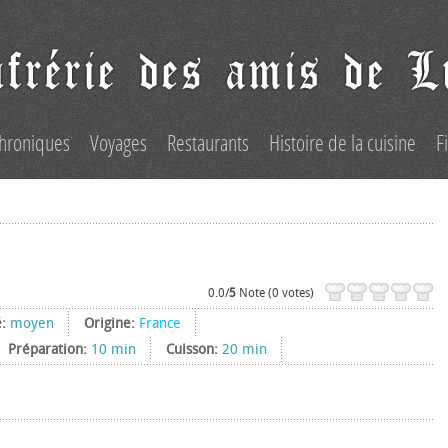
hroniques
Voyages
Restaurants
Histoire de la cuisine
F
0.0/
5
Note (0 votes)
é:
moyen
Origine:
France
Préparation:
10 min
Cuisson:
20 min