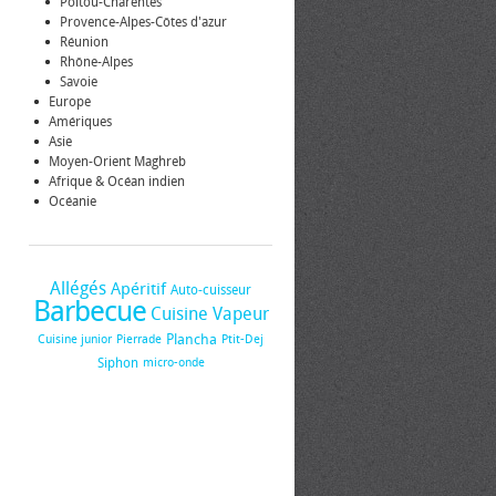
Poitou-Charentes
Provence-Alpes-Côtes d'azur
Réunion
Rhône-Alpes
Savoie
Europe
Amériques
Asie
Moyen-Orient Maghreb
Afrique & Océan indien
Océanie
Allégés
Apéritif
Auto-cuisseur
Barbecue
Cuisine Vapeur
Plancha
Cuisine junior
Pierrade
Ptit-Dej
Siphon
micro-onde