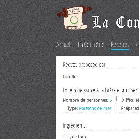
Accueil
La Confrérie
Recettes
C
Recette proposée par
Lucullus
Lotte rôtie sauce à la bière et au spec
Nombre de personnes:
6
Difficult
Type:
Poissons de mer
Préparat
Ingrédients
1 kg de lotte