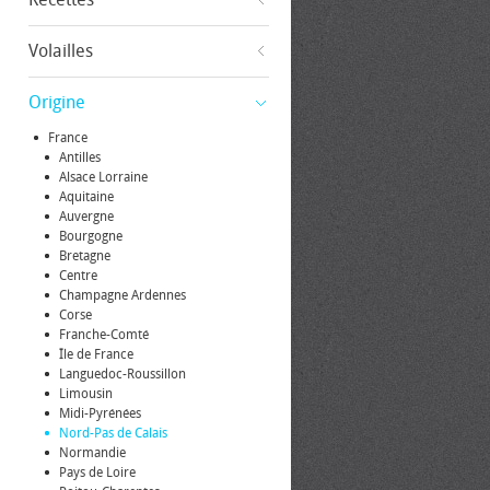
Volailles
Origine
France
Antilles
Alsace Lorraine
Aquitaine
Auvergne
Bourgogne
Bretagne
Centre
Champagne Ardennes
Corse
Franche-Comté
Île de France
Languedoc-Roussillon
Limousin
Midi-Pyrénées
Nord-Pas de Calais
Normandie
Pays de Loire