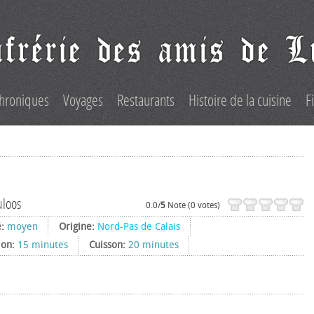
hroniques
Voyages
Restaurants
Histoire de la cuisine
F
uloos
0.0/
5
Note (0 votes)
é:
moyen
Origine:
Nord-Pas de Calais
ion:
15 minutes
Cuisson:
20 minutes