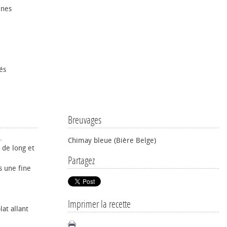
ines
és
Breuvages
.
Chimay bleue (Bière Belge)
 de long et
Partagez
s une fine
Imprimer la recette
at allant