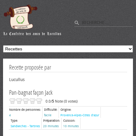
Recette proposée par
Lucullus
Pan-bagnat façon Jack
0.0/
5
Note (0 votes)
Nombre de personnes:
Difficulté:
Origine:
4
facile
Provence-Alpes-Côtes d'azur
Type:
Préparation:
Cuisson:
Sandwiches - Tartines
20 minutes
10 minutes