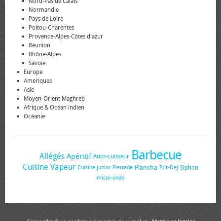
Nord-Pas de Calais
Normandie
Pays de Loire
Poitou-Charentes
Provence-Alpes-Côtes d'azur
Réunion
Rhône-Alpes
Savoie
Europe
Amériques
Asie
Moyen-Orient Maghreb
Afrique & Océan indien
Océanie
Barbecue
Allégés
Apéritif
Auto-cuisseur
Cuisine Vapeur
Plancha
Siphon
Cuisine junior
Pierrade
Ptit-Dej
micro-onde