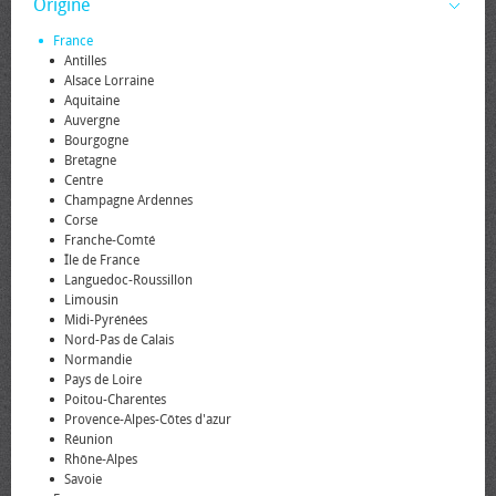
Origine
France
Antilles
Alsace Lorraine
Aquitaine
Auvergne
Bourgogne
Bretagne
Centre
Champagne Ardennes
Corse
Franche-Comté
Île de France
Languedoc-Roussillon
Limousin
Midi-Pyrénées
Nord-Pas de Calais
Normandie
Pays de Loire
Poitou-Charentes
Provence-Alpes-Côtes d'azur
Réunion
Rhône-Alpes
Savoie