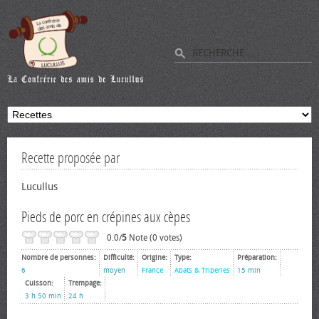
Recette proposée par
Lucullus
Pieds de porc en crépines aux cèpes
0.0/
5
Note (0 votes)
Nombre de personnes:
Difficulté:
Origine:
Type:
Préparation:
6
moyen
France
Abats & Triperies
15 min
Cuisson:
Trempage:
3 h 50 min
24 h