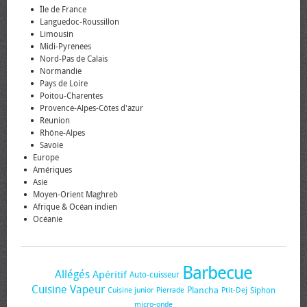
Île de France
Languedoc-Roussillon
Limousin
Midi-Pyrénées
Nord-Pas de Calais
Normandie
Pays de Loire
Poitou-Charentes
Provence-Alpes-Côtes d'azur
Réunion
Rhône-Alpes
Savoie
Europe
Amériques
Asie
Moyen-Orient Maghreb
Afrique & Océan indien
Océanie
Barbecue
Allégés
Apéritif
Auto-cuisseur
Cuisine Vapeur
Plancha
Siphon
Cuisine junior
Pierrade
Ptit-Dej
micro-onde