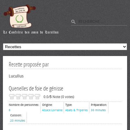
Recette proposée par
Lucullus
Quenelles de foie de génisse
0.0/
5
Note (0 votes)
Nombre de personnes:
Origine:
Type:
Préparation:
8
Alsace Lorraine
Abats & Triperies
30 minutes
Cuisson:
20 minutes