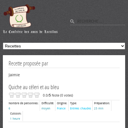
Recette proposée par
Jaimie
Quiche au céleri et au bleu
0.0/
5
Note (0 votes)
Nombre de personnes:
Difficulté:
Origine:
Type:
Préparation:
6
moyen
France
Entrées chaudes
25 min
Cuisson:
1 heure