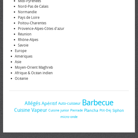
Midi-Pyrénées
Nord-Pas de Calais
Normandie
Pays de Loire
Poitou-Charentes
Provence-Alpes-Côtes d'azur
Réunion
Rhône-Alpes
Savoie
Europe
Amériques
Asie
Moyen-Orient Maghreb
Afrique & Océan indien
Océanie
Barbecue
Allégés
Apéritif
Auto-cuisseur
Cuisine Vapeur
Plancha
Siphon
Cuisine junior
Pierrade
Ptit-Dej
micro-onde