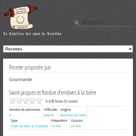
Recette proposée par
Gourmande
Saint-jacques et fondue d'endives à la bière
0.0/
5
Note (0 votes)
Nombre de personnes:
Difficulté:
Origine:
4
avancé
Nord-Pas de Calais
Type:
Préparation:
Cuisson:
Fruits de mers & Crustacés
10 min
20 min