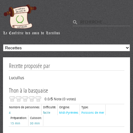
Recette proposée par
Lucullus
Thon à la basquaise
0.0/
5
Note (0 votes)
Nombre de personnes:
Difficulté:
Origine:
Type:
4
facile
Midi-Pyrénées
Poissons de mer
Préparation:
Cuisson:
15 min
30 min