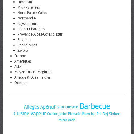
Limousin
Midi-Pyrénées
Nord-Pas de Calais
Normandie
Pays de Loire
Poitou-Charentes
Provence-Alpes-Côtes d'azur
Réunion
Rhône-Alpes
Savoie
Europe
Amériques
Asie
Moyen-Orient Maghreb
Afrique & Océan indien
Océanie
Barbecue
Allégés
Apéritif
Auto-cuisseur
Cuisine Vapeur
Plancha
Siphon
Cuisine junior
Pierrade
Ptit-Dej
micro-onde