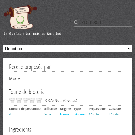
Recette proposée par
Marie
Tourte de brocolis
0.0/
5
Note (0 votes)
Nombre de personnes:
Difficulté:
Origine:
Type:
Préparation:
Cuisson:
4
facile
France
Légumes
10 min
40 min
Ingrédients