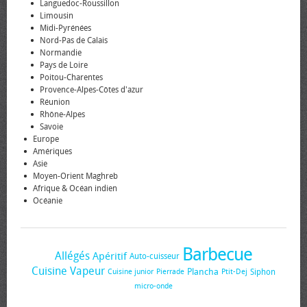
Languedoc-Roussillon
Limousin
Midi-Pyrénées
Nord-Pas de Calais
Normandie
Pays de Loire
Poitou-Charentes
Provence-Alpes-Côtes d'azur
Réunion
Rhône-Alpes
Savoie
Europe
Amériques
Asie
Moyen-Orient Maghreb
Afrique & Océan indien
Océanie
Barbecue
Allégés
Apéritif
Auto-cuisseur
Cuisine Vapeur
Plancha
Siphon
Cuisine junior
Pierrade
Ptit-Dej
micro-onde