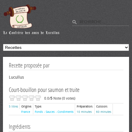
Recette proposée par
Lucullus
Court-bouillon pour saumon et truite
0.0/
5
Note (0 votes)
5 litres
Origine:
Type:
Préparation:
Cuisson:
France
Fonds - Sauces - Condiments
10 minutes
60 minutes
Ingrédients