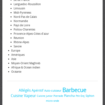
Languedoc-Roussillon
Limousin
Midi-Pyrénées
Nord-Pas de Calais
Normandie
Pays de Loire
Poitou-Charentes
Provence-Alpes-Côtes d'azur
Réunion
Rhône-Alpes
Savoie
Europe
Amériques
Asie
Moyen-Orient Maghreb
Afrique & Océan indien
Océanie
Barbecue
Allégés
Apéritif
Auto-cuisseur
Cuisine Vapeur
Plancha
Siphon
Cuisine junior
Pierrade
Ptit-Dej
micro-onde