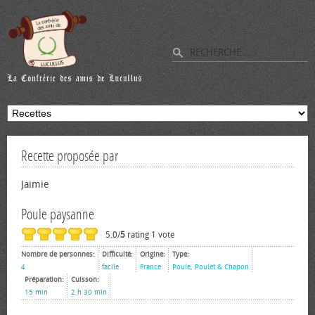
Recette proposée par
Jaimie
Poule paysanne
5.0/
5
rating 1 vote
Nombre de personnes:
Difficulté:
Origine:
Type:
4
facile
France
Poule, Poulet & Chapon
Préparation:
Cuisson:
15 min
2 h 30 min