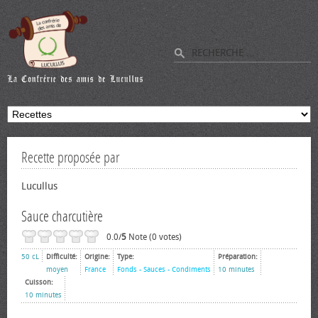
Recette proposée par
Lucullus
Sauce charcutière
0.0/
5
Note (0 votes)
50 cL
Difficulté:
Origine:
Type:
Préparation:
moyen
France
Fonds - Sauces - Condiments
10 minutes
Cuisson:
10 minutes