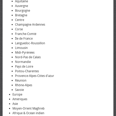
Aquitaine
Auvergne
Bourgogne
Bretagne
Centre
Champagne Ardennes
Corse
Franche-Comté
Île de France
Languedoc-Roussillon
Limousin
Midi-Pyrénées
Nord-Pas de Calais
Normandie
Pays de Loire
Poitou-Charentes
Provence-Alpes-Côtes d'azur
Réunion
Rhône-Alpes
Savoie
Europe
Amériques
Asie
Moyen-Orient Maghreb
Afrique & Océan indien