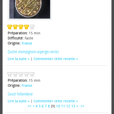
Préparation:
15 min
Difficulté:
facile
Origine:
France
Quiche champignons asperges vertes
Lire la suite
|
Commenter cette recette
Préparation:
15 min
Origine:
France
Sauce hollandaise
Lire la suite
|
Commenter cette recette
<<
<
4
5
6
7
8
[
9
]
10
11
12
13
>
>>