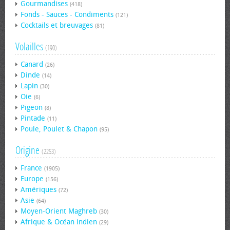
Gourmandises
(418)
Fonds - Sauces - Condiments
(121)
Cocktails et breuvages
(81)
Volailles
(190)
Canard
(26)
Dinde
(14)
Lapin
(30)
Oie
(6)
Pigeon
(8)
Pintade
(11)
Poule, Poulet & Chapon
(95)
Origine
(2253)
France
(1905)
Europe
(156)
Amériques
(72)
Asie
(64)
Moyen-Orient Maghreb
(30)
Afrique & Océan indien
(29)