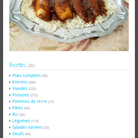
Recettes
(2085)
Plats complets
(98)
Entrées
(486)
Viandes
(325)
Poissons
(272)
Pommes de terre
(37)
Pâtes
(44)
Riz
(26)
Légumes
(110)
Salades variées
(20)
Oeufs
(45)