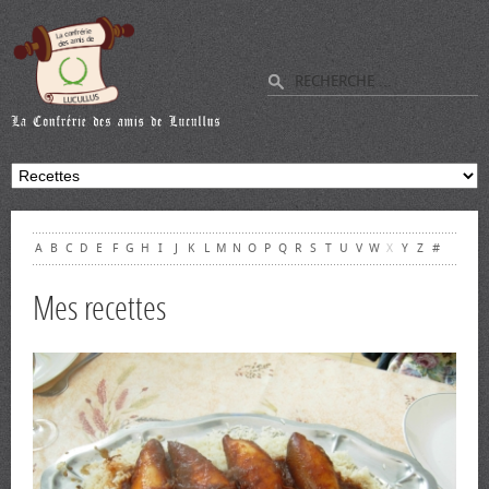
A
B
C
D
E
F
G
H
I
J
K
L
M
N
O
P
Q
R
S
T
U
V
W
X
Y
Z
#
Mes recettes