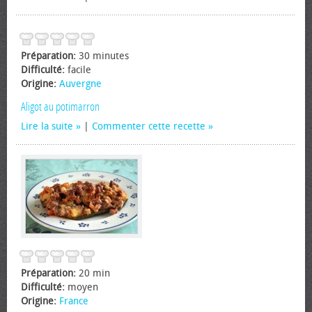
Préparation:
30 minutes
Difficulté:
facile
Origine:
Auvergne
Aligot au potimarron
Lire la suite
|
Commenter cette recette
Préparation:
20 min
Difficulté:
moyen
Origine:
France