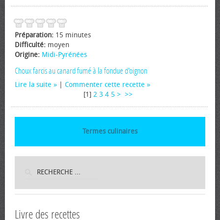
Préparation:
15 minutes
Difficulté:
moyen
Origine:
Midi-Pyrénées
Choux farcis au canard fumé à la fondue d'oignon
Lire la suite
|
Commenter cette recette
[
1
]
2
3
4
5
>
>>
Termes culinaires
Livre des recettes