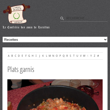
A
B
C
D
E
F
G
H
I
J
K
L
M
N
O
P
Q
R
S
T
U
V
W
X
Y
Z
#
Plats garnis