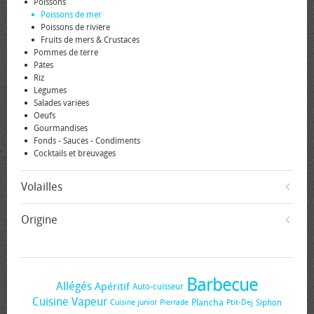
Poissons
Poissons de mer
Poissons de rivière
Fruits de mers & Crustacés
Pommes de terre
Pâtes
Riz
Légumes
Salades variées
Oeufs
Gourmandises
Fonds - Sauces - Condiments
Cocktails et breuvages
Volailles
Origine
Barbecue
Allégés
Apéritif
Auto-cuisseur
Cuisine Vapeur
Plancha
Siphon
Cuisine junior
Pierrade
Ptit-Dej