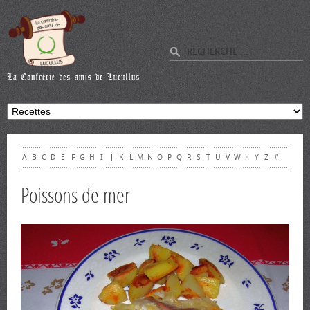
A
B
C
D
E
F
G
H
I
J
K
L
M
N
O
P
Q
R
S
T
U
V
W
X
Y
Z
#
Poissons de mer