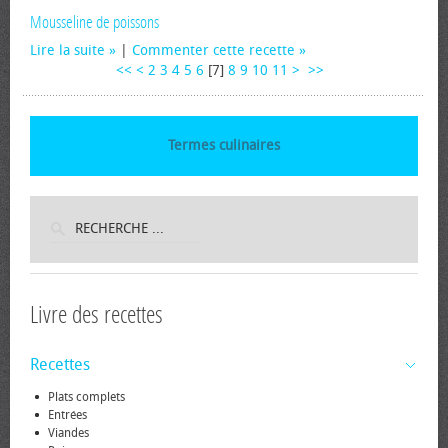
Mousseline de poissons
Lire la suite
|
Commenter cette recette
<<
<
2
3
4
5
6
[
7
]
8
9
10
11
>
>>
Termes culinaires
Livre des recettes
Recettes
Plats complets
Entrées
Viandes