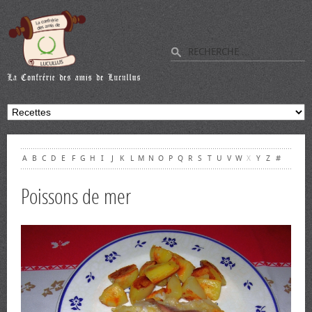
A
B
C
D
E
F
G
H
I
J
K
L
M
N
O
P
Q
R
S
T
U
V
W
X
Y
Z
#
Poissons de mer