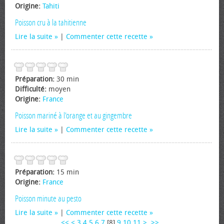
Origine:
Tahiti
Poisson cru à la tahitienne
Lire la suite
|
Commenter cette recette
Préparation:
30 min
Difficulté:
moyen
Origine:
France
Poisson mariné à l'orange et au gingembre
Lire la suite
|
Commenter cette recette
Préparation:
15 min
Origine:
France
Poisson minute au pesto
Lire la suite
|
Commenter cette recette
<<
<
3
4
5
6
7
[
8
]
9
10
11
>
>>