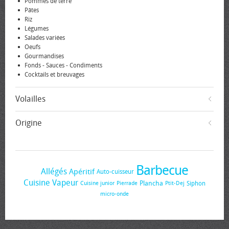
Pommes de terre
Pâtes
Riz
Légumes
Salades variées
Oeufs
Gourmandises
Fonds - Sauces - Condiments
Cocktails et breuvages
Volailles
Origine
Barbecue
Allégés
Apéritif
Auto-cuisseur
Cuisine Vapeur
Plancha
Siphon
Cuisine junior
Pierrade
Ptit-Dej
micro-onde