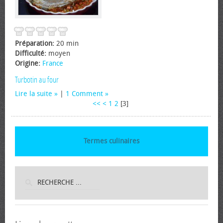
Préparation:
20 min
Difficulté:
moyen
Origine:
France
Turbotin au four
Lire la suite
|
1 Comment
<<
<
1
2
[
3
]
Termes culinaires