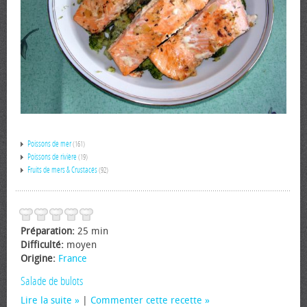
Poissons de mer
(161)
Poissons de rivière
(19)
Fruits de mers & Crustacés
(92)
Préparation:
25 min
Difficulté:
moyen
Origine:
France
Salade de bulots
Lire la suite
|
Commenter cette recette