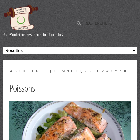
A
B
C
D
E
F
G
H
I
J
K
L
M
N
O
P
Q
R
S
T
U
V
W
X
Y
Z
#
Poissons