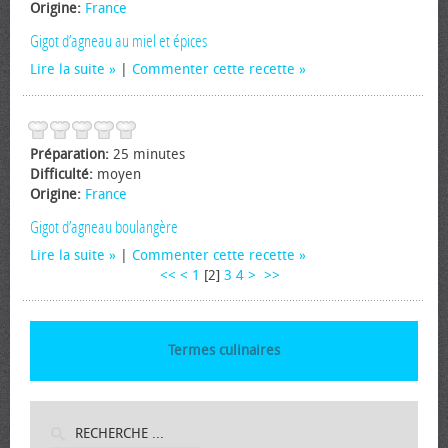
Origine:
France
Gigot d’agneau au miel et épices
Lire la suite
|
Commenter cette recette
Préparation:
25 minutes
Difficulté:
moyen
Origine:
France
Gigot d’agneau boulangère
Lire la suite
|
Commenter cette recette
<<
<
1
[
2
]
3
4
>
>>
Termes culinaires