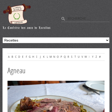
A
B
C
D
E
F
G
H
I
J
K
L
M
N
O
P
Q
R
S
T
U
V
W
X
Y
Z
#
Agneau