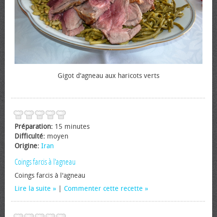
Gigot d'agneau aux haricots verts
Préparation:
15 minutes
Difficulté:
moyen
Origine:
Iran
Coings farcis à l'agneau
Coings farcis à l'agneau
Lire la suite
|
Commenter cette recette