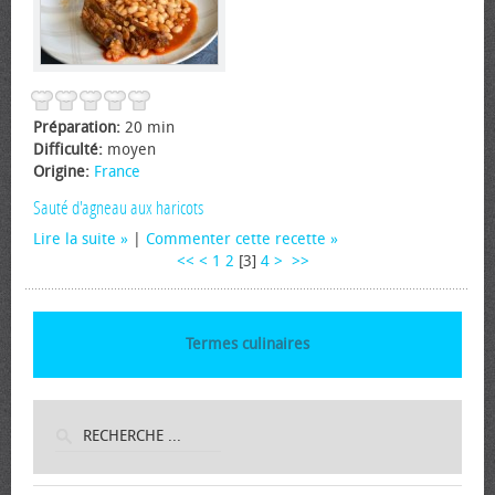
Préparation:
20 min
Difficulté:
moyen
Origine:
France
Sauté d'agneau aux haricots
Lire la suite
|
Commenter cette recette
<<
<
1
2
[
3
]
4
>
>>
Termes culinaires