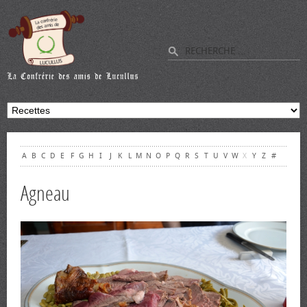
A
B
C
D
E
F
G
H
I
J
K
L
M
N
O
P
Q
R
S
T
U
V
W
X
Y
Z
#
Agneau