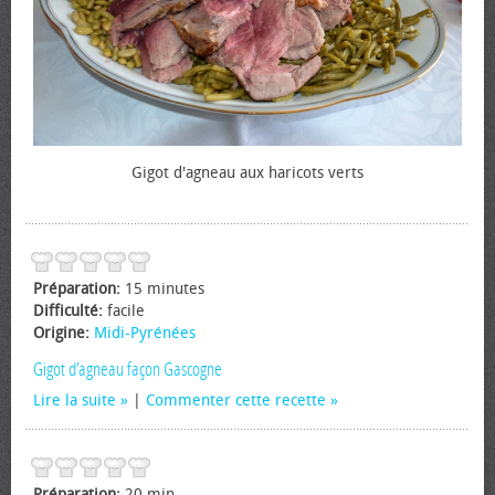
Gigot d'agneau aux haricots verts
Préparation:
15 minutes
Difficulté:
facile
Origine:
Midi-Pyrénées
Gigot d’agneau façon Gascogne
Lire la suite
|
Commenter cette recette
Préparation:
20 min