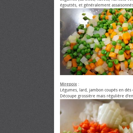
égouttés, et généralement assaisonné
Mirepoix
:
Légumes, lard, jambon coupés en dés 
Découpe grossière mais régulière d'en