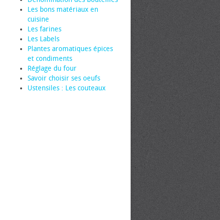
Les bons matériaux en
cuisine
Les farines
Les Labels
Plantes aromatiques épices
et condiments
Réglage du four
Savoir choisir ses œufs
Ustensiles : Les couteaux