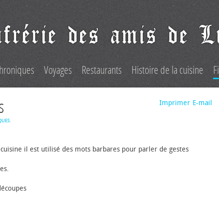
hroniques
Voyages
Restaurants
Histoire de la cuisine
F
s
Imprimer
E-mail
QUES
.
cuisine il est utilisé des mots barbares pour parler de gestes
es.
 découpes