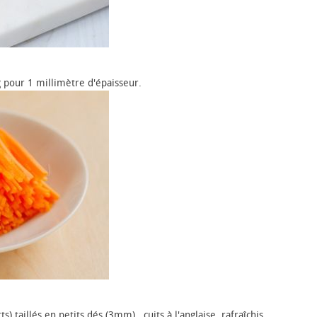
 pour 1 millimètre d'épaisseur.
) taillés en petits dés (3mm) , cuits à l'anglaise, rafraîchis,