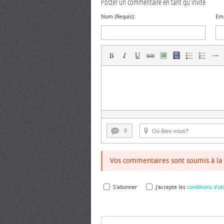
Poster un commentaire en tant qu'invité
Nom (Requis):
Ema
0
Vos commentaires sont soumis à la 
S'abonner
J'accepte les
conditions d'uti