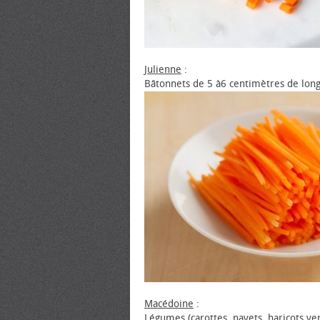
Julienne
:
Bâtonnets de 5 à6 centimètres de long
Macédoine
:
Légumes (carottes, navets, haricots verts