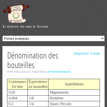
Dénomination des
Imprimer
E-mail
bouteilles
ÉCRIT PAR LUCULLUS. PUBLIÉ DANS
LES FICHES PRATIQUES
.
Contenance
Équivalence
Appellations
En litre
en bouteilles
0,05
Mignonnette
0,094
1/8
Huitième
0,2
1/4
Quart, Piccolo