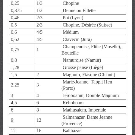
0,25
1/3
Chopine
0,375
1/2
Demie ou Fillette
0,46
2/3
Pot (Lyon)
0,5
2/3
Chopine, Désirée (Suisse)
0,6
4/5
Médium
0,62
4/5
Clavecin (Jura)
Champenoise, Flûte (Moselle),
0,75
1
Bouteille
0,8
Namuroise (Namur)
1,28
Grosse panse (Liège)
1,5
2
Magnum, Fiasque (Chianti)
Marie-Jeanne, Tappit Hen
2,25
3
(Porto)
3
4
Jéroboamn, Double-Magnum
4,5
6
Réhoboam
6
8
Mathusalem, Impériale
Salmanazar, Dame Jeanne
9
12
(Provence)
12
16
Balthazar