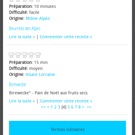
Préparation:
10 minutes
Difficulté:
facile
Origine:
Rhône-Alpes
Beurreks des Alpes
Lire la suite
|
Commenter cette recette
Préparation:
15 min
Difficulté:
moyen
Origine:
Alsace Lorraine
Birewecke
Birewecke" - Pain de Noël aux fruits secs.
Lire la suite
|
Commenter cette recette
<<
<
1
2
3
[
4
]
5
6
7
8
>
>>
Termes culinaires