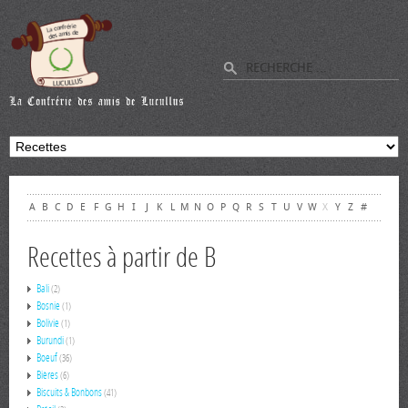
A
B
C
D
E
F
G
H
I
J
K
L
M
N
O
P
Q
R
S
T
U
V
W
X
Y
Z
#
Recettes à partir de B
Bali
(2)
Bosnie
(1)
Bolivie
(1)
Burundi
(1)
Boeuf
(36)
Bières
(6)
Biscuits & Bonbons
(41)