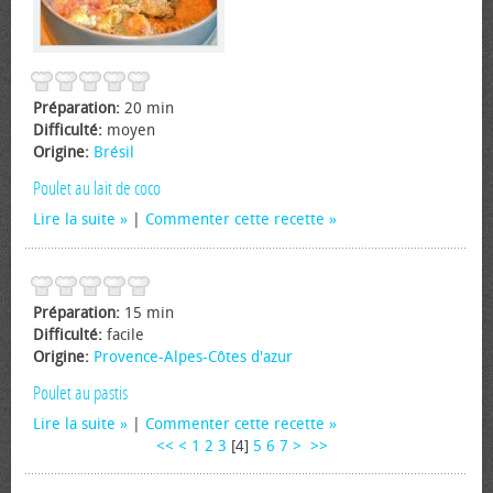
Préparation:
20 min
Difficulté:
moyen
Origine:
Brésil
Poulet au lait de coco
Lire la suite
|
Commenter cette recette
Préparation:
15 min
Difficulté:
facile
Origine:
Provence-Alpes-Côtes d'azur
Poulet au pastis
Lire la suite
|
Commenter cette recette
<<
<
1
2
3
[
4
]
5
6
7
>
>>