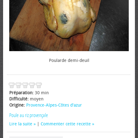
Poularde demi-deuil
Préparation:
30 min
Difficulté:
moyen
Origine:
Provence-Alpes-Côtes d'azur
Poule au riz provençale
Lire la suite
|
Commenter cette recette