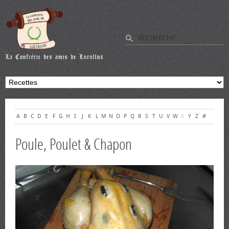
A
B
C
D
E
F
G
H
I
J
K
L
M
N
O
P
Q
R
S
T
U
V
W
X
Y
Z
#
Poule, Poulet & Chapon